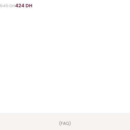
424
DH
645
DH
(FAQ)