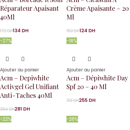
Réparateur Apaisant
Crème Apaisante – 20
40Ml
Ml
134
DH
124
DH
172
DH
153
DH
-27%
-18%
Ajouter au panier
Ajouter au panier
Acm – Depiwhite
Acm – Dépiwhite Day
Activgel Gel Unifiant
Spf 20 – 40 Ml
Anti-Taches 40Ml
255
DH
312
DH
281
DH
384
DH
-22%
-26%