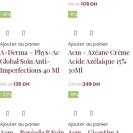
109
DH
130
DH
-18%
-8%
Ajouter au panier
Ajouter au panier
A-Derma – Phys-Ac
Acm – Azéane Crème
Global Soin Anti-
Acide Azélaique 15%
Imperfections 40 Ml
30Ml
135
DH
249
DH
165
DH
270
DH
-22%
-19%
Ajouter au panier
Ajouter au panier
Acm – Boréade R Soin
Acm – Cicastim A