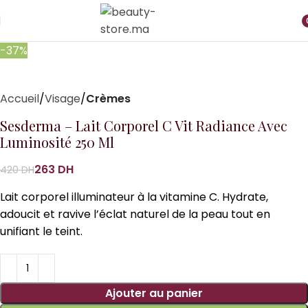
i
-37%
Accueil
Visage
Crèmes
Sesderma – Lait Corporel C Vit Radiance Avec
Luminosité 250 Ml
263
DH
420
DH
Lait corporel illuminateur à la vitamine C. Hydrate,
adoucit et ravive l’éclat naturel de la peau tout en
unifiant le teint.
Ajouter au panier