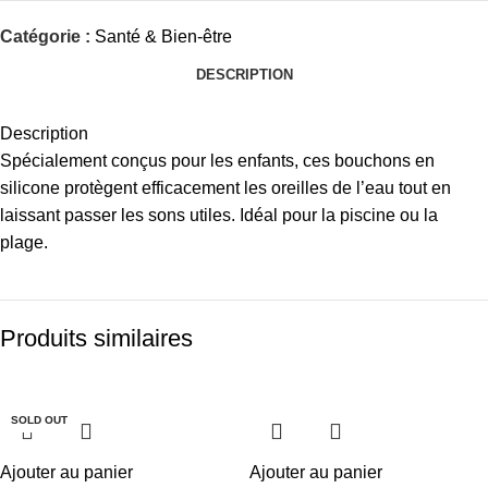
Catégorie :
Santé & Bien-être
DESCRIPTION
Description
Spécialement conçus pour les enfants, ces bouchons en
silicone protègent efficacement les oreilles de l’eau tout en
laissant passer les sons utiles. Idéal pour la piscine ou la
plage.
Produits similaires
-38%
-37%
-38%
-25%
-6%
-37%
-38%
-25%
-19%
-14%
-38%
SOLD OUT
Ajouter au panier
Ajouter au panier