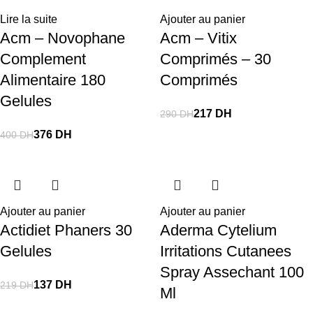
Lire la suite
Ajouter au panier
Acm – Novophane
Acm – Vitix
Complement
Comprimés – 30
Alimentaire 180
Comprimés
Gelules
217
DH
290
DH
376
DH
400
DH
Ajouter au panier
Ajouter au panier
Actidiet Phaners 30
Aderma Cytelium
Gelules
Irritations Cutanees
Spray Assechant 100
137
DH
219
DH
Ml