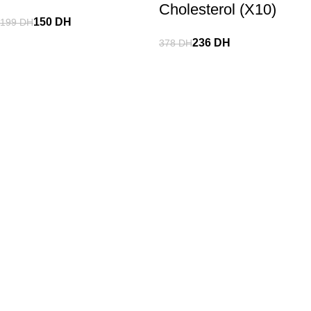
Cholesterol (X10)
150
DH
199
DH
236
DH
378
DH