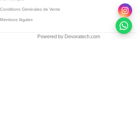
Conditions Générales de Vente
Mentions légales
Powered by Devoratech.com
H ou gratuite dès 350 DH
📍 Tanger : Livraison gratuite | 🚚 Autre
Quies – Protection Auditive Filtre Natation En Silicone
Enfant 3 Paires
DH
DH
AJOUTER AU PANIER
ACHETER MAINTENANT