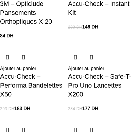
3M – Opticlude
Accu-Check – Instant
Pansements
Kit
Orthoptiques X 20
146
DH
233
DH
DH
Ajouter au panier
Ajouter au panier
Accu-Check –
Accu-Check – Safe-T-
Performa Bandelettes
Pro Uno Lancettes
X50
X200
183
DH
177
DH
293
DH
284
DH