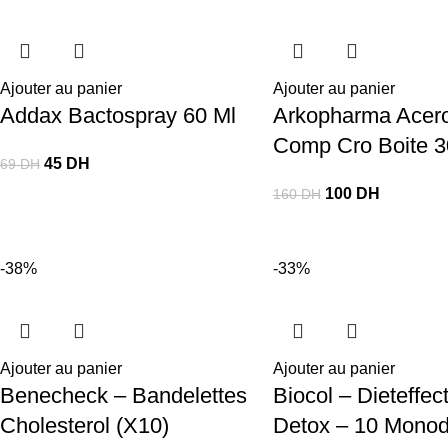
Ajouter au panier
Ajouter au panier
Addax Bactospray 60 Ml
Arkopharma Acero
Comp Cro Boite 
45
DH
69
DH
100
DH
160
DH
-38%
-33%
Ajouter au panier
Ajouter au panier
Benecheck – Bandelettes
Biocol – Dieteffec
Cholesterol (X10)
Detox – 10 Mono