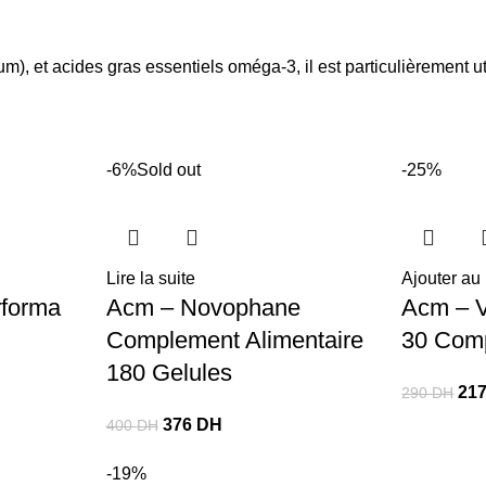
ium), et acides gras essentiels oméga-3, il est particulièrement 
-6%
Sold out
-25%
Lire la suite
Ajouter au
rforma
Acm – Novophane
Acm – V
Complement Alimentaire
30 Com
180 Gelules
21
290
DH
376
DH
400
DH
-19%