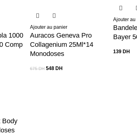
Ajouter au
Bandele
Ajouter au panier
la 1000
Auracos Geneva Pro
Bayer 5
30 Comp
Collagenium 25Ml*14
139
DH
Monodoses
548
DH
675
DH
t Body
doses