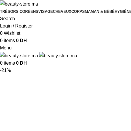
TRÉSORS CORÉENS
VISAGE
CHEVEUX
CORPS
MAMAN & BÉBÉ
HYGIÈNE
Search
Login / Register
0
Wishlist
0
items
0
DH
Menu
0
items
0
DH
-21%