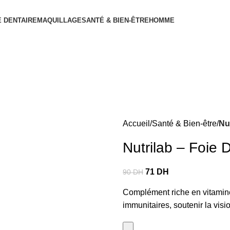
 DENTAIRE
MAQUILLAGE
SANTÉ & BIEN-ÊTRE
HOMME
Accueil
Santé & Bien-être
Nu
Nutrilab – Foie
71
DH
90
DH
Complément riche en vitamine
immunitaires, soutenir la visi