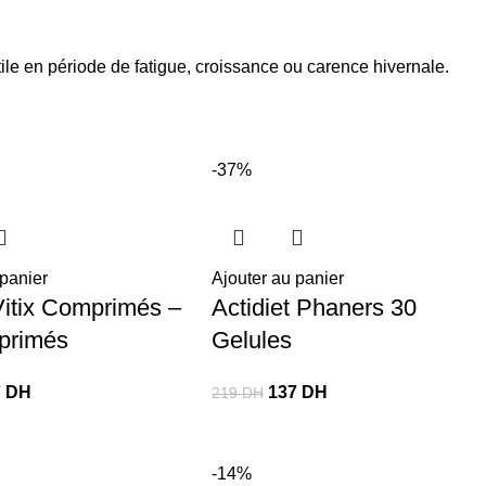
utile en période de fatigue, croissance ou carence hivernale.
-37%
 panier
Ajouter au panier
itix Comprimés –
Actidiet Phaners 30
primés
Gelules
7
DH
137
DH
219
DH
-14%