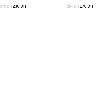
236
DH
176
DH
378
DH
264
DH