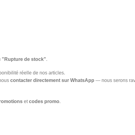
u
"Rupture de stock"
.
onibilité réelle de nos articles.
 nous
contacter directement sur WhatsApp
— nous serons rav
romotions
et
codes promo
.