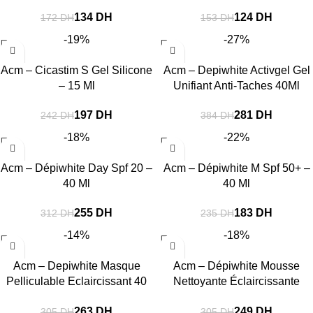
134
DH
124
DH
172
DH
153
DH
-19%
-27%
Acm – Cicastim S Gel Silicone
Acm – Depiwhite Activgel Gel
– 15 Ml
Unifiant Anti-Taches 40Ml
197
DH
281
DH
242
DH
384
DH
-18%
-22%
Acm – Dépiwhite Day Spf 20 –
Acm – Dépiwhite M Spf 50+ –
40 Ml
40 Ml
255
DH
183
DH
312
DH
235
DH
-14%
-18%
Acm – Depiwhite Masque
Acm – Dépiwhite Mousse
Pelliculable Eclaircissant 40
Nettoyante Éclaircissante
Ml
200Ml
263
DH
249
DH
305
DH
305
DH