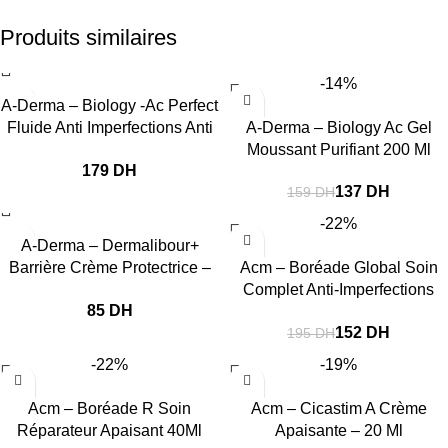
Produits similaires
-14%
A-Derma – Biology -Ac Perfect
Fluide Anti Imperfections Anti
A-Derma – Biology Ac Gel
Marques 40Ml
Moussant Purifiant 200 Ml
DH
137
DH
159
DH
-22%
A-Derma – Dermalibour+
Barrière Crème Protectrice –
Acm – Boréade Global Soin
50 Ml
Complet Anti-Imperfections
DH
40Ml
152
DH
195
DH
-22%
-19%
Acm – Boréade R Soin
Acm – Cicastim A Crème
Réparateur Apaisant 40Ml
Apaisante – 20 Ml