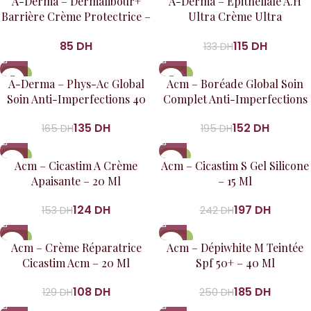
A-Derma – Dermalibour+
A-Derma – Epitheliale A.H
Barrière Crème Protectrice –
Ultra Crème Ultra
50 Ml
Réparatrice 40Ml
DH
115
DH
133
DH
-18%
-22%
A-Derma – Phys-Ac Global
Acm – Boréade Global Soin
Soin Anti-Imperfections 40
Complet Anti-Imperfections
Ml
40Ml
135
DH
152
DH
165
DH
195
DH
-19%
-19%
Acm – Cicastim A Crème
Acm – Cicastim S Gel Silicone
Apaisante – 20 Ml
– 15 Ml
124
DH
197
DH
153
DH
242
DH
-16%
-26%
Acm – Crème Réparatrice
Acm – Dépiwhite M Teintée
Cicastim Acm – 20 Ml
Spf 50+ – 40 Ml
108
DH
185
DH
129
DH
250
DH