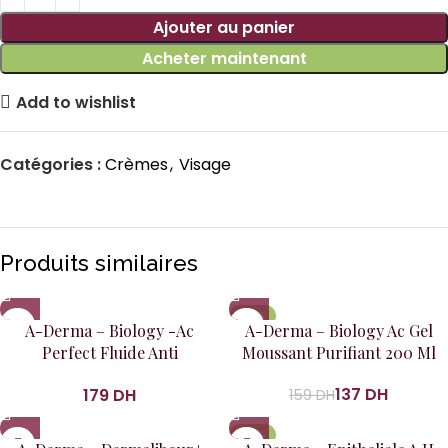
Ajouter au panier
Acheter maintenant
Add to wishlist
Catégories :
Crèmes
,
Visage
Produits similaires
-14%
A-Derma – Biology -Ac
A-Derma – Biology Ac Gel
Perfect Fluide Anti
Moussant Purifiant 200 Ml
Imperfections Anti Marques
137
DH
DH
159
DH
40Ml
-14%