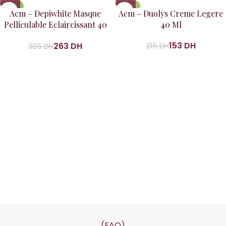
-14%
-29%
Acm – Depiwhite Masque
Acm – Duolys Creme Legere
Pelliculable Eclaircissant 40
40 Ml
Ml
153
DH
263
DH
215
DH
305
DH
(FAQ)