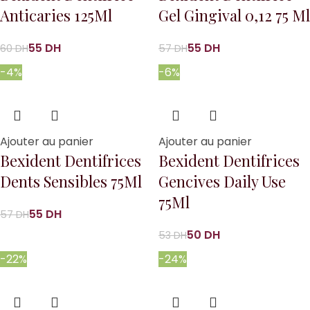
Anticaries 125Ml
Gel Gingival 0,12 75 Ml
55
DH
55
DH
60
DH
57
DH
-4%
-6%
Ajouter au panier
Ajouter au panier
Bexident Dentifrices
Bexident Dentifrices
Dents Sensibles 75Ml
Gencives Daily Use
75Ml
55
DH
57
DH
50
DH
53
DH
-22%
-24%