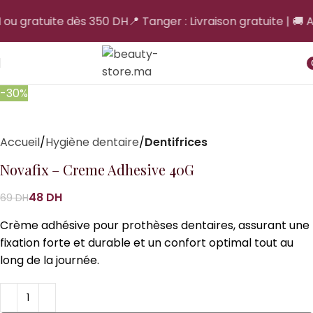
H ou gratuite dès 350 DH
📍 Tanger : Livraison gratuite | 🚚 A
i
-30%
Accueil
Hygiène dentaire
Dentifrices
Novafix – Creme Adhesive 40G
48
DH
69
DH
Crème adhésive pour prothèses dentaires, assurant une
fixation forte et durable et un confort optimal tout au
long de la journée.