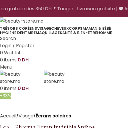
H ou gratuite dès 350 DH
📍 Tanger : Livraison gratuite | 🚚 A
TRÉSORS CORÉENS
VISAGE
CHEVEUX
CORPS
MAMAN & BÉBÉ
HYGIÈNE DENTAIRE
MAQUILLAGE
SANTÉ & BIEN-ÊTRE
HOMME
Search
Login / Register
0
Wishlist
0
items
0
DH
Menu
0
items
0
DH
-33%
Accueil
Visage
Écrans solaires
Lca – Pharma Ecran Invisible Spf50+