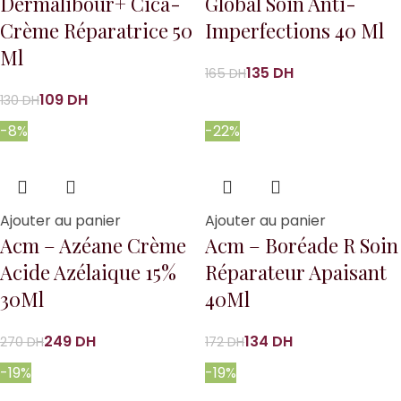
Dermalibour+ Cica-
Global Soin Anti-
Crème Réparatrice 50
Imperfections 40 Ml
Ml
135
DH
165
DH
109
DH
130
DH
-8%
-22%
Ajouter au panier
Ajouter au panier
Acm – Azéane Crème
Acm – Boréade R Soin
Acide Azélaique 15%
Réparateur Apaisant
30Ml
40Ml
249
DH
134
DH
270
DH
172
DH
-19%
-19%