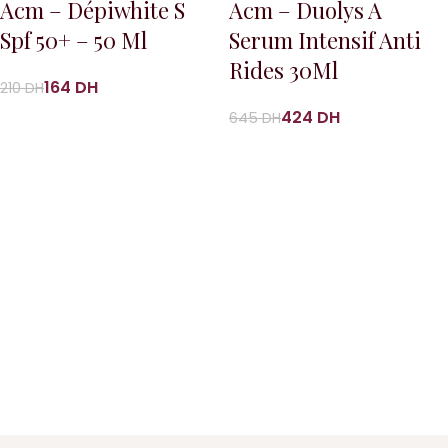
Acm – Dépiwhite S
Acm – Duolys A
Spf 50+ – 50 Ml
Serum Intensif Anti
Rides 30Ml
164
DH
210
DH
424
DH
645
DH