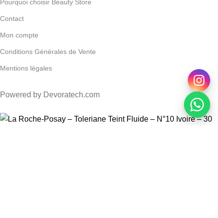
Pourquoi choisir Beauty Store
Contact
Mon compte
Conditions Générales de Vente
Mentions légales
Powered by Devoratech.com
0 DH ou gratuite dès 350 DH
📍 Tanger : Livraison gratuite | 🚚 Au
La Roche-Posay – Toleriane Teint Fluide – N°10 Ivoire –
30 Ml
DH
DH
AJOUTER AU PANIER