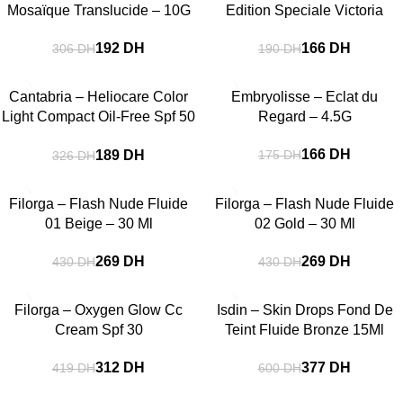
Mosaïque Translucide – 10G
Edition Speciale Victoria
Beckham – 500 Ml
192
DH
166
DH
306
DH
190
DH
-42%
-5%
Cantabria – Heliocare Color
Embryolisse – Eclat du
Light Compact Oil-Free Spf 50
Regard – 4.5G
– 10 G
166
DH
189
DH
175
DH
326
DH
-37%
-37%
Filorga – Flash Nude Fluide
Filorga – Flash Nude Fluide
01 Beige – 30 Ml
02 Gold – 30 Ml
269
DH
269
DH
430
DH
430
DH
-26%
-37%
Filorga – Oxygen Glow Cc
Isdin – Skin Drops Fond De
Cream Spf 30
Teint Fluide Bronze 15Ml
312
DH
377
DH
419
DH
600
DH