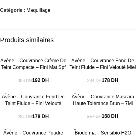
Catégorie :
Maquillage
Produits similaires
-37%
-37%
Avène – Couvrance Crème De
Avène – Couvrance Fond De
SOLD OUT
SOLD OUT
Teint Compacte – Fini Mat Spf
Teint Fluide – Fini Velouté Miel
30 N°3.0 – 10G
Spf 20 N°4.0 – 30Ml
192
DH
178
DH
306
DH
284
DH
-37%
-37%
Avène – Couvrance Fond De
Avène – Couvrance Mascara
SOLD OUT
SOLD OUT
Teint Fluide – Fini Velouté
Haute Tolérance Brun – 7Ml
Naturel Spf 20 N°2.0 – 30Ml
168
DH
178
DH
267
DH
284
DH
-37%
-13%
Avène – Couvrance Poudre
Bioderma – Sensibio H2O
SOLD OUT