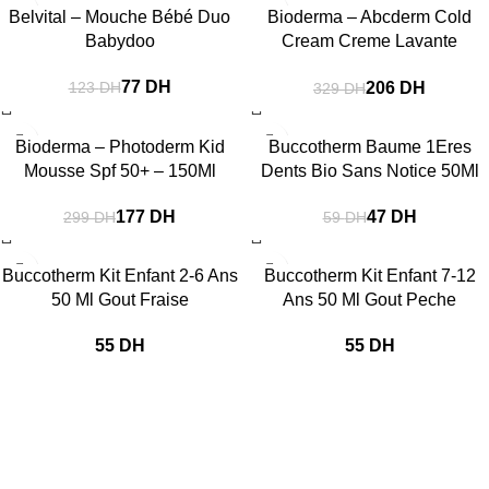
-37%
-37%
Belvital – Mouche Bébé Duo
Bioderma – Abcderm Cold
Babydoo
Cream Creme Lavante
Nourrissante 1L
77
DH
206
DH
123
DH
329
DH
-41%
-20%
Bioderma – Photoderm Kid
Buccotherm Baume 1Eres
Mousse Spf 50+ – 150Ml
Dents Bio Sans Notice 50Ml
177
DH
47
DH
299
DH
59
DH
Buccotherm Kit Enfant 2-6 Ans
Buccotherm Kit Enfant 7-12
50 Ml Gout Fraise
Ans 50 Ml Gout Peche
DH
DH