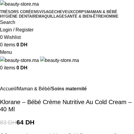
TRÉSORS CORÉENS
VISAGE
CHEVEUX
CORPS
MAMAN & BÉBÉ
HYGIÈNE DENTAIRE
MAQUILLAGE
SANTÉ & BIEN-ÊTRE
HOMME
Search
Login / Register
0
Wishlist
0
items
0
DH
Menu
0
items
0
DH
-23%
Accueil
Maman & Bébé
Soins maternité
Klorane – Bébé Crème Nutritive Au Cold Cream –
40 Ml
64
DH
83
DH