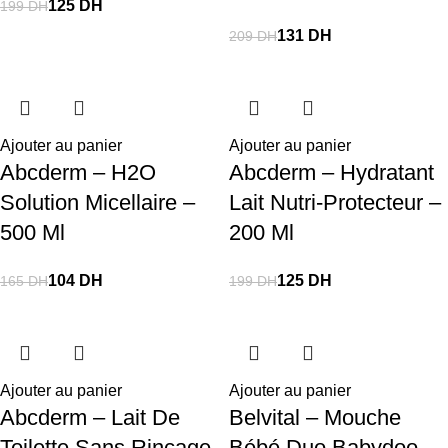
125
DH
199
DH
131
DH
209
DH
Ajouter au panier
Ajouter au panier
Abcderm – H2O
Abcderm – Hydratant
Solution Micellaire –
Lait Nutri-Protecteur –
500 Ml
200 Ml
104
DH
125
DH
165
DH
199
DH
Ajouter au panier
Ajouter au panier
Abcderm – Lait De
Belvital – Mouche
Toilette Sans Rinçage
Bébé Duo Babydoo