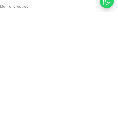
Mentions légales
Powered by Devoratech.com
 ou gratuite dès 350 DH
📍 Tanger : Livraison gratuite | 🚚 Autres 
Klorane – Bébé Crème Nutritive Au Cold Cream – 40 Ml
DH
DH
AJOUTER AU PANIER
ACHETER MAINTENANT