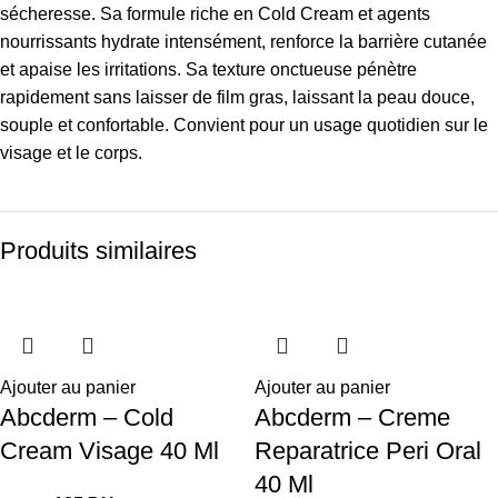
sécheresse. Sa formule riche en Cold Cream et agents
nourrissants hydrate intensément, renforce la barrière cutanée
et apaise les irritations. Sa texture onctueuse pénètre
rapidement sans laisser de film gras, laissant la peau douce,
souple et confortable. Convient pour un usage quotidien sur le
visage et le corps.
Produits similaires
-37%
-37%
-37%
-37%
-37%
-36%
-37%
-37%
-37%
-37%
-32%
Ajouter au panier
Ajouter au panier
Abcderm – Cold
Abcderm – Creme
Cream Visage 40 Ml
Reparatrice Peri Oral
40 Ml