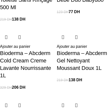
500 Ml
77
DH
123
DH
138
DH
219
DH
Ajouter au panier
Ajouter au panier
Bioderma – Abcderm
Bioderma – Abcderm
Cold Cream Creme
Gel Nettoyant
Lavante Nourrissante
Moussant Doux 1L
1L
138
DH
219
DH
206
DH
329
DH