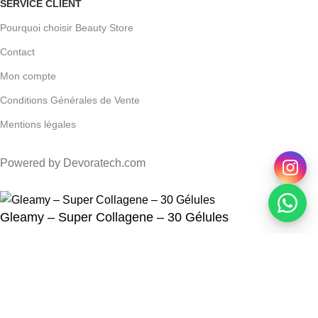
SERVICE CLIENT
Pourquoi choisir Beauty Store
Contact
Mon compte
Conditions Générales de Vente
Mentions légales
Powered by Devoratech.com
0 DH ou gratuite dès 350 DH
📍 Tanger : Livraison gratuite | 🚚 Aut
Gleamy – Super Collagene – 30 Gélules
DH
DH
AJOUTER AU PANIER