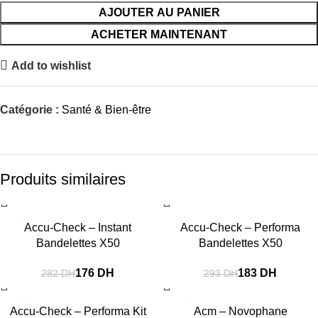
AJOUTER AU PANIER
ACHETER MAINTENANT
Add to wishlist
Catégorie :
Santé & Bien-être
Produits similaires
-38%
-38%
Accu-Check – Instant
Accu-Check – Performa
Bandelettes X50
Bandelettes X50
176
DH
183
DH
282
DH
293
DH
-38%
-6%
Accu-Check – Performa Kit
Acm – Novophane
SOLD OUT