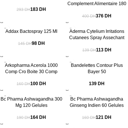
Complement Alimentaire 180
183
DH
293
DH
Gelules
376
DH
400
DH
-32%
-19%
Addax Bactospray 125 Ml
Aderma Cytelium Irritations
Cutanees Spray Assechant
98
DH
145
DH
100 Ml
113
DH
139
DH
-38%
Arkopharma Acerola 1000
Bandelettes Contour Plus
Comp Cro Boite 30 Comp
Bayer 50
100
DH
DH
160
DH
-14%
-24%
Bc Pharma Ashwagandha 300
Bc Pharma Ashwagandha
Mg 120 Gelules
Ginseng Indien 60 Gelules
164
DH
121
DH
190
DH
160
DH