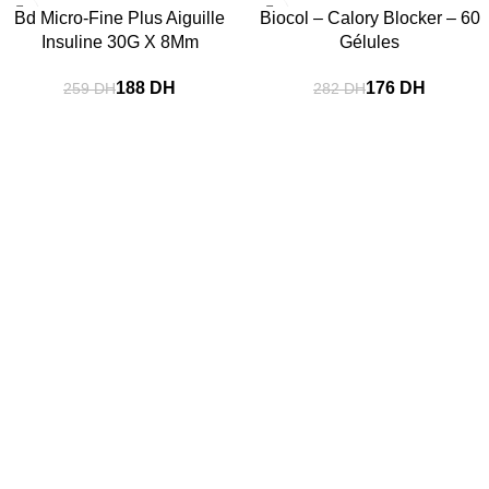
-27%
-38%
Bd Micro-Fine Plus Aiguille
Biocol – Calory Blocker – 60
Insuline 30G X 8Mm
Gélules
188
DH
176
DH
259
DH
282
DH