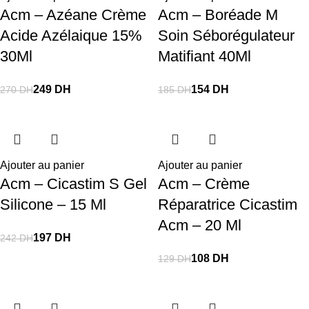
Acm – Azéane Crème
Acm – Boréade M
Acide Azélaique 15%
Soin Séborégulateur
30Ml
Matifiant 40Ml
249
DH
154
DH
270
DH
185
DH
Ajouter au panier
Ajouter au panier
Acm – Cicastim S Gel
Acm – Crème
Silicone – 15 Ml
Réparatrice Cicastim
Acm – 20 Ml
197
DH
242
DH
108
DH
129
DH