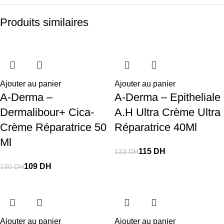
Produits similaires
-16%
-19%
-18%
-14%
-8%
-14%
-17%
-16%
-18%
-34%
-34%
Ajouter au panier
Ajouter au panier
A-Derma –
A-Derma – Epitheliale
Dermalibour+ Cica-
A.H Ultra Crème Ultra
Crème Réparatrice 50
Réparatrice 40Ml
Ml
115
DH
133
DH
109
DH
130
DH
Ajouter au panier
Ajouter au panier