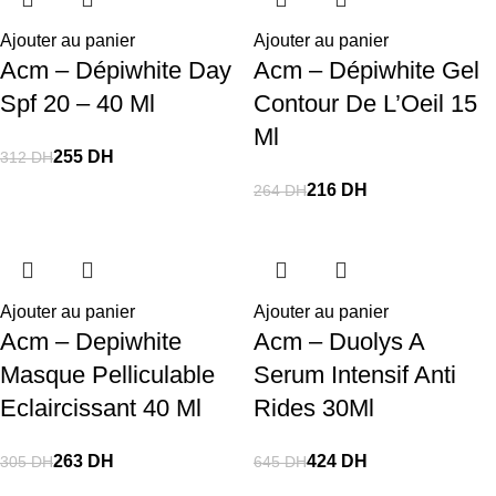
Ajouter au panier
Ajouter au panier
Acm – Dépiwhite Day
Acm – Dépiwhite Gel
Spf 20 – 40 Ml
Contour De L’Oeil 15
Ml
255
DH
312
DH
216
DH
264
DH
Ajouter au panier
Ajouter au panier
Acm – Depiwhite
Acm – Duolys A
Masque Pelliculable
Serum Intensif Anti
Eclaircissant 40 Ml
Rides 30Ml
263
DH
424
DH
305
DH
645
DH