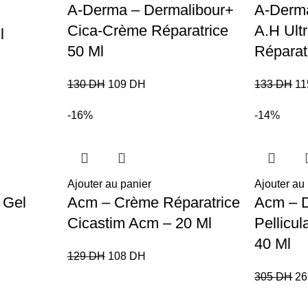
A-Derma – Dermalibour+
A-Derma
Cica-Crème Réparatrice
A.H Ult
l
50 Ml
Réparat
130
DH
109
DH
133
DH
1
-16%
-14%
Ajouter au panier
Ajouter au
 Gel
Acm – Crème Réparatrice
Acm – 
Cicastim Acm – 20 Ml
Pellicul
40 Ml
129
DH
108
DH
305
DH
2