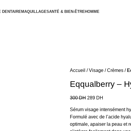
 DENTAIRE
MAQUILLAGE
SANTÉ & BIEN-ÊTRE
HOMME
Accueil
Visage
Crèmes
E
Eqqualberry – H
300
DH
289
DH
Sérum visage intensément hyd
Formulé avec de l’acide hyalur
optimale, apaiser la peau et 