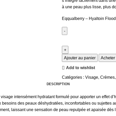
s’intègre facilement dans une 
à une peau plus lisse, plus d
Eqqualberry – Hyaltoin Floo
Ajouter au panier
Acheter
Add to wishlist
Catégories :
Visage
,
Crèmes
,
DESCRIPTION
visage intensément hydratant formulé pour apporter un effet d’hy
 besoins des peaux déshydratées, inconfortables ou sujettes aux
dement, laissant une sensation de peau repulpée et apaisée dès l