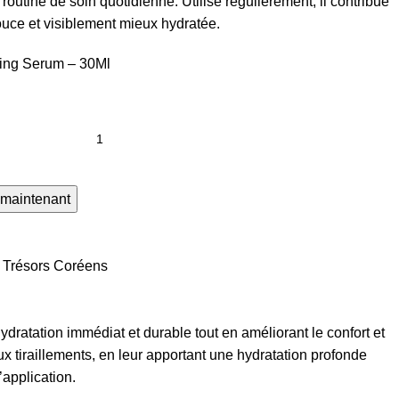
routine de soin quotidienne. Utilisé régulièrement, il contribue
ouce et visiblement mieux hydratée.
ding Serum – 30Ml
 maintenant
Trésors Coréens
dratation immédiat et durable tout en améliorant le confort et
 tiraillements, en leur apportant une hydratation profonde
’application.