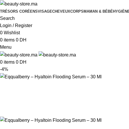
TRÉSORS CORÉENS
VISAGE
CHEVEUX
CORPS
MAMAN & BÉBÉ
HYGIÈNE
Search
Login / Register
0
Wishlist
0
items
0
DH
Menu
0
items
0
DH
-4%