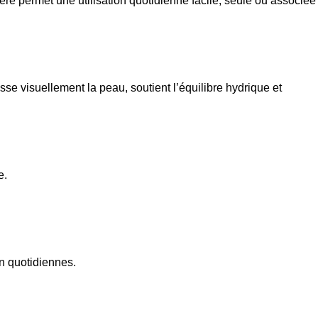
gère permet une utilisation quotidienne facile, seule ou associée
se visuellement la peau, soutient l’équilibre hydrique et
e.
n quotidiennes.