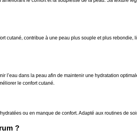
 améliorant le confort et la souplesse de la peau. Sa texture lé
t cutané, contribue à une peau plus souple et plus rebondie, lis
enir l’eau dans la peau afin de maintenir une hydratation optimal
éliorer le confort cutané.
shydratées ou en manque de confort. Adapté aux routines de soi
erum ?