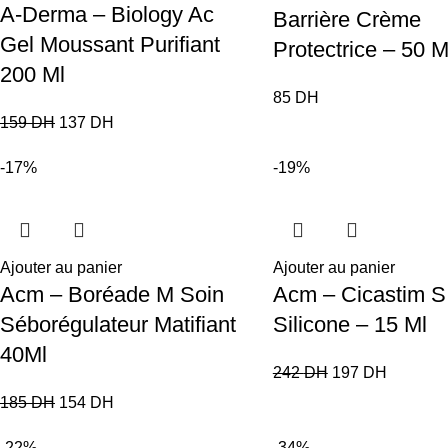
A-Derma – Biology Ac
Barrière Crème
Gel Moussant Purifiant
Protectrice – 50 M
200 Ml
85
DH
159
DH
137
DH
-17%
-19%
Ajouter au panier
Ajouter au panier
Acm – Boréade M Soin
Acm – Cicastim S
Séborégulateur Matifiant
Silicone – 15 Ml
40Ml
242
DH
197
DH
185
DH
154
DH
-22%
-34%