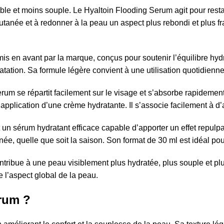
ble et moins souple. Le Hyaltoin Flooding Serum agit pour restau
e cutanée et à redonner à la peau un aspect plus rebondi et plus f
 en avant par la marque, conçus pour soutenir l’équilibre hydriqu
atation. Sa formule légère convient à une utilisation quotidienn
m se répartit facilement sur le visage et s’absorbe rapidement sa
l’application d’une crème hydratante. Il s’associe facilement à 
 sérum hydratant efficace capable d’apporter un effet repulpant 
née, quelle que soit la saison. Son format de 30 ml est idéal pou
tribue à une peau visiblement plus hydratée, plus souple et plus
de l’aspect global de la peau.
erum ?