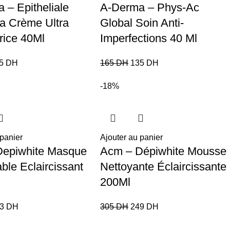
 – Epitheliale
A-Derma – Phys-Ac
ra Crème Ultra
Global Soin Anti-
rice 40Ml
Imperfections 40 Ml
15
DH
165
DH
135
DH
-18%
 panier
Ajouter au panier
Depiwhite Masque
Acm – Dépiwhite Mousse
able Eclaircissant
Nettoyante Éclaircissante
200Ml
63
DH
305
DH
249
DH