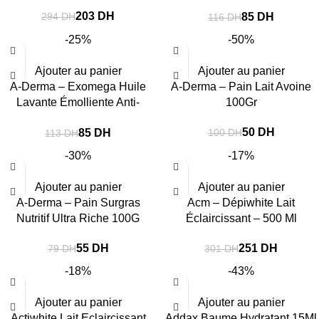
Grattage 200 Ml
203
DH
85
DH
294
DH
116
DH
-25%
-50%
Ajouter au panier
Ajouter au panier
A-Derma – Exomega Huile
A-Derma – Pain Lait Avoine
Lavante Émolliente Anti-
100Gr
Grattage 200 Ml
50
DH
85
DH
100
DH
113
DH
-30%
-17%
Ajouter au panier
Ajouter au panier
A-Derma – Pain Surgras
Acm – Dépiwhite Lait
Nutritif Ultra Riche 100G
Éclaircissant – 500 Ml
55
DH
251
DH
79
DH
301
DH
-18%
-43%
Ajouter au panier
Ajouter au panier
Actiwhite Lait Eclaircissant
Addax Baume Hydratant 15Ml