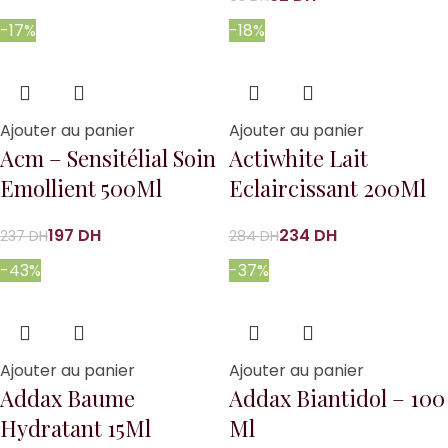
-17%
-18%
Ajouter au panier
Ajouter au panier
Acm – Sensitélial Soin
Actiwhite Lait
Emollient 500Ml
Eclaircissant 200Ml
197
DH
234
DH
237
DH
284
DH
-43%
-37%
Ajouter au panier
Ajouter au panier
Addax Baume
Addax Biantidol – 100
Hydratant 15Ml
Ml