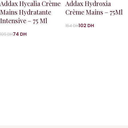
Addax Hycalia Crème
Addax Hydroxia
Mains Hydratante
Crème Mains – 75Ml
Intensive – 75 Ml
102
DH
164
DH
74
DH
109
DH