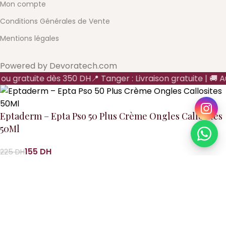
Mon compte
Conditions Générales de Vente
Mentions légales
Powered by Devoratech.com
 ou gratuite dès 350 DH
📍 Tanger : Livraison gratuite | 🚚 Au
Eptaderm – Epta Pso 50 Plus Crème Ongles Callosites
50Ml
DH
DH
Ajouter au panier
Acheter maintenant