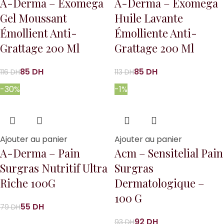
A-Derma – Exomega
A-Derma – Exomega
Gel Moussant
Huile Lavante
Émollient Anti-
Émolliente Anti-
Grattage 200 Ml
Grattage 200 Ml
85
DH
85
DH
116
DH
113
DH
-30%
-1%
Ajouter au panier
Ajouter au panier
A-Derma – Pain
Acm – Sensitelial Pain
Surgras Nutritif Ultra
Surgras
Riche 100G
Dermatologique –
100 G
55
DH
79
DH
92
DH
93
DH