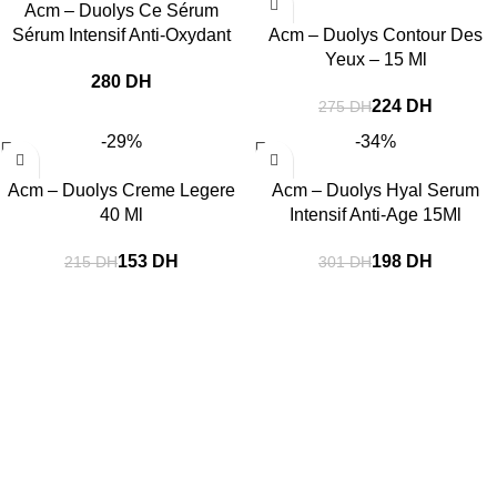
Acm – Duolys Ce Sérum
Sérum Intensif Anti-Oxydant
Acm – Duolys Contour Des
Yeux – 15 Ml
DH
224
DH
275
DH
-29%
-34%
Acm – Duolys Creme Legere
Acm – Duolys Hyal Serum
40 Ml
Intensif Anti-Age 15Ml
153
DH
198
DH
215
DH
301
DH