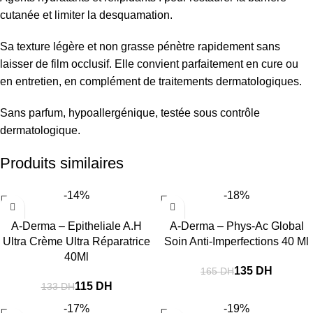
cutanée et limiter la desquamation.
Sa texture légère et non grasse pénètre rapidement sans
laisser de film occlusif. Elle convient parfaitement en cure ou
en entretien, en complément de traitements dermatologiques.
Sans parfum, hypoallergénique, testée sous contrôle
dermatologique.
Produits similaires
-14%
-18%
A-Derma – Epitheliale A.H
A-Derma – Phys-Ac Global
Ultra Crème Ultra Réparatrice
Soin Anti-Imperfections 40 Ml
40Ml
135
DH
165
DH
115
DH
133
DH
-17%
-19%