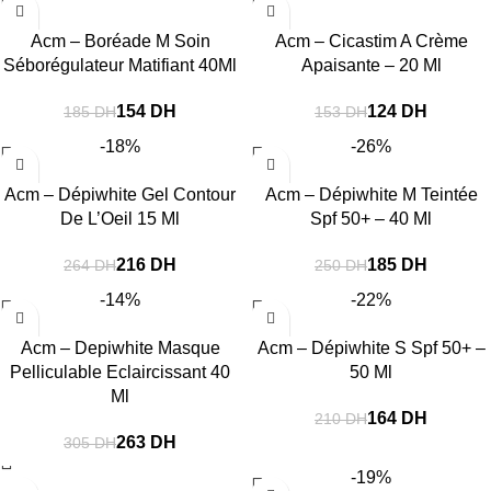
Acm – Boréade M Soin
Acm – Cicastim A Crème
Séborégulateur Matifiant 40Ml
Apaisante – 20 Ml
154
DH
124
DH
185
DH
153
DH
-18%
-26%
Acm – Dépiwhite Gel Contour
Acm – Dépiwhite M Teintée
De L’Oeil 15 Ml
Spf 50+ – 40 Ml
216
DH
185
DH
264
DH
250
DH
-14%
-22%
Acm – Depiwhite Masque
Acm – Dépiwhite S Spf 50+ –
Pelliculable Eclaircissant 40
50 Ml
Ml
164
DH
210
DH
263
DH
305
DH
-19%