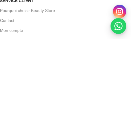
SERVICE CLIENT
Pourquoi choisir Beauty Store
Contact
Mon compte
Conditions Générales de Vente
Mentions légales
Powered by Devoratech.com
H ou gratuite dès 350 DH
📍 Tanger : Livraison gratuite | 🚚 Autre
Eptaderm – Epta Ds Crème Visage 50 Ml
DH
DH
AJOUTER AU PANIER