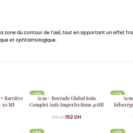
la zone du contour de l’œil, tout en apportant un effet f
que et ophtalmologique.
-22%
-17%
Ajouter au panier
Ajouter au
+ Barrière
Acm – Boréade Global Soin
Acm 
– 50 Ml
Complet Anti-Imperfections 40Ml
Séborégu
152
DH
195
DH
-18%
-22%