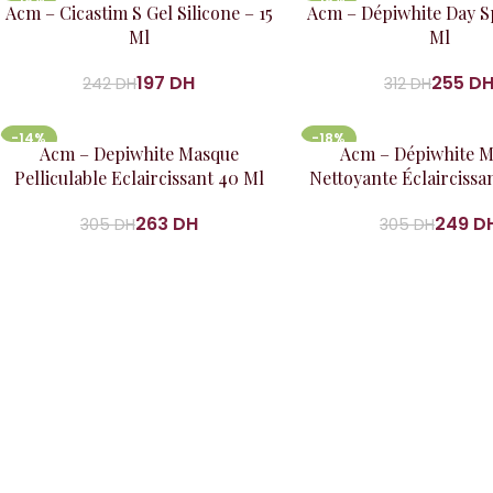
Ajouter au panier
Ajouter au panier
Acm – Cicastim S Gel Silicone – 15
Acm – Dépiwhite Day S
Ml
Ml
197
DH
255
D
242
DH
312
DH
-14%
-18%
Ajouter au panier
Ajouter au panier
Acm – Depiwhite Masque
Acm – Dépiwhite 
Pelliculable Eclaircissant 40 Ml
Nettoyante Éclairciss
263
DH
249
D
305
DH
305
DH