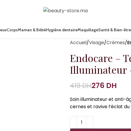
eux
Corps
Maman & Bébé
Hygiène dentaire
Maquillage
Santé & Bien-être
Accueil
Visage
Crèmes
E
Endocare – T
Illuminateur 
276
DH
419
DH
Soin illuminateur et anti-âg
cernes et ravive l’éclat du