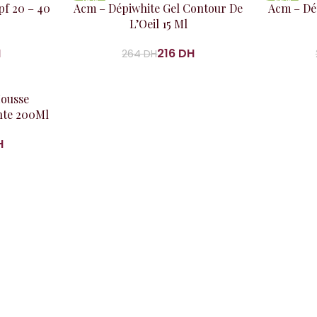
Ajouter au panier
Ajouter au
pf 20 – 40
Acm – Dépiwhite Gel Contour De
Acm – Dé
L’Oeil 15 Ml
H
216
DH
264
DH
Mousse
ante 200Ml
H