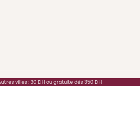
tres villes : 30 DH ou gratuite dès 350 DH
l
Ajouter au panier