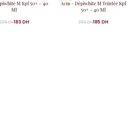
 panier
Ajouter au panier
piwhite M Spf 50+ – 40
Acm – Dépiwhite M Teintée Spf
Ml
50+ – 40 Ml
183
DH
185
DH
235
DH
250
DH