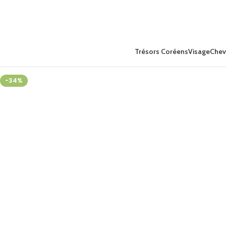
Trésors Coréens
Visage
Chev
-34%