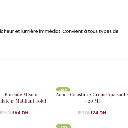
raîcheur et lumière immédiat. Convient à tous types de
-19%
 panier
Ajouter au panier
– Boréade M Soin
Acm – Cicastim A Crème Apaisante
lateur Matifiant 40Ml
– 20 Ml
154
DH
124
DH
185
DH
153
DH
-26%