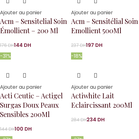
Ajouter au panier
Ajouter au panier
Acm – Sensitelial Soin
Acm – Sensitélial Soin
Émollient – 200 Ml
Emollient 500Ml
144
DH
197
DH
176
DH
237
DH
-31%
-18%
Ajouter au panier
Ajouter au panier
Acti Ceutic – Actigel
Actiwhite Lait
Surgas Doux Peaux
Eclaircissant 200Ml
Sensibles 200Ml
234
DH
284
DH
100
DH
144
DH