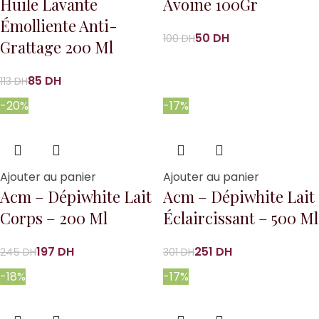
Huile Lavante
Avoine 100Gr
Émolliente Anti-
50
DH
100
DH
Grattage 200 Ml
85
DH
113
DH
-20%
-17%
Ajouter au panier
Ajouter au panier
Acm – Dépiwhite Lait
Acm – Dépiwhite Lait
Corps – 200 Ml
Éclaircissant – 500 Ml
197
DH
251
DH
245
DH
301
DH
-18%
-17%