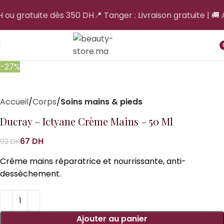
H ou gratuite dès 350 DH
📍 Tanger : Livraison gratuite | 🚚 A
i
-27%
Accueil
Corps
Soins mains & pieds
Ducray – Ictyane Crème Mains – 50 Ml
67
DH
92
DH
Crème mains réparatrice et nourrissante, anti-
dessèchement.
Ajouter au panier