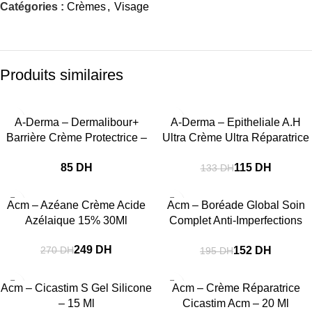
Catégories :
Crèmes
,
Visage
Produits similaires
-14%
A-Derma – Dermalibour+
A-Derma – Epitheliale A.H
Barrière Crème Protectrice –
Ultra Crème Ultra Réparatrice
50 Ml
40Ml
DH
115
DH
133
DH
-8%
-22%
Acm – Azéane Crème Acide
Acm – Boréade Global Soin
Azélaique 15% 30Ml
Complet Anti-Imperfections
40Ml
249
DH
152
DH
270
DH
195
DH
-19%
-16%
Acm – Cicastim S Gel Silicone
Acm – Crème Réparatrice
– 15 Ml
Cicastim Acm – 20 Ml