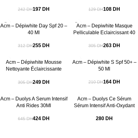
197
DH
108
DH
242
DH
129
DH
-18%
-14%
Acm – Dépiwhite Day Spf 20 –
Acm – Depiwhite Masque
40 Ml
Pelliculable Eclaircissant 40
Ml
255
DH
263
DH
312
DH
305
DH
-18%
-22%
Acm – Dépiwhite Mousse
Acm – Dépiwhite S Spf 50+ –
Nettoyante Éclaircissante
50 Ml
200Ml
164
DH
249
DH
210
DH
305
DH
-34%
Acm – Duolys A Serum Intensif
Acm – Duolys Ce Sérum
Anti Rides 30Ml
Sérum Intensif Anti-Oxydant
424
DH
DH
645
DH