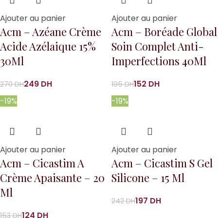
Ajouter au panier
Ajouter au panier
Acm – Azéane Crème
Acm – Boréade Global
Acide Azélaique 15%
Soin Complet Anti-
30Ml
Imperfections 40Ml
249
DH
152
DH
270
DH
195
DH
-19%
-19%
Ajouter au panier
Ajouter au panier
Acm – Cicastim A
Acm – Cicastim S Gel
Crème Apaisante – 20
Silicone – 15 Ml
Ml
197
DH
242
DH
124
DH
153
DH