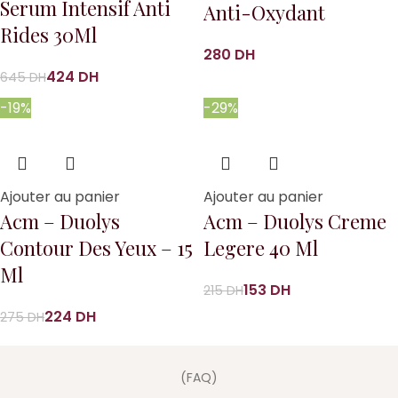
Serum Intensif Anti
Anti-Oxydant
Rides 30Ml
DH
424
DH
645
DH
-19%
-29%
Ajouter au panier
Ajouter au panier
Acm – Duolys
Acm – Duolys Creme
Contour Des Yeux – 15
Legere 40 Ml
Ml
153
DH
215
DH
224
DH
275
DH
(FAQ)