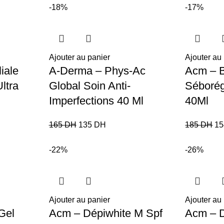
-18%
-17%
Ajouter au panier
Ajouter au
iale
A-Derma – Phys-Ac
Acm – 
ltra
Global Soin Anti-
Séborég
Imperfections 40 Ml
40Ml
165
DH
135
DH
185
DH
1
-22%
-26%
Ajouter au panier
Ajouter au
Gel
Acm – Dépiwhite M Spf
Acm – D