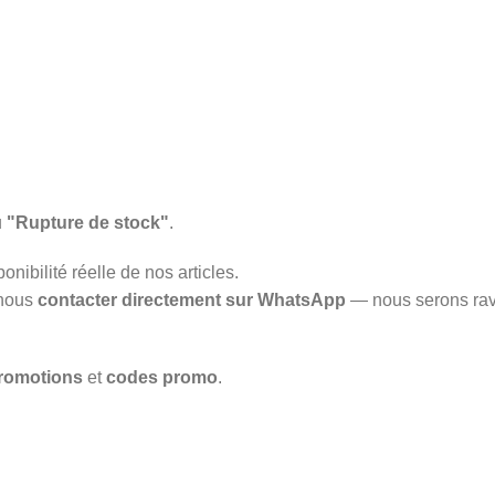
u
"Rupture de stock"
.
onibilité réelle de nos articles.
 nous
contacter directement sur WhatsApp
— nous serons rav
romotions
et
codes promo
.