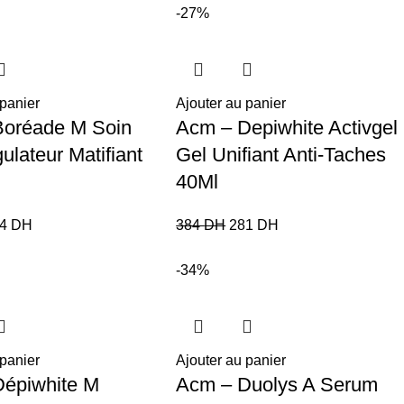
-27%
 panier
Ajouter au panier
Boréade M Soin
Acm – Depiwhite Activgel
ulateur Matifiant
Gel Unifiant Anti-Taches
40Ml
54
DH
384
DH
281
DH
-34%
 panier
Ajouter au panier
épiwhite M
Acm – Duolys A Serum