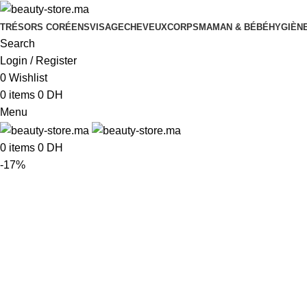
TRÉSORS CORÉENS
VISAGE
CHEVEUX
CORPS
MAMAN & BÉBÉ
HYGIÈNE
Search
Login / Register
0
Wishlist
0
items
0
DH
Menu
0
items
0
DH
-17%