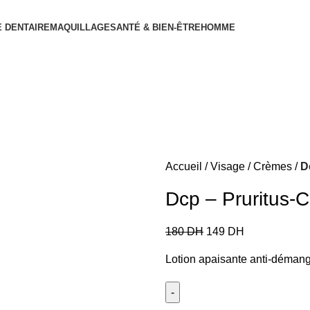
 DENTAIRE
MAQUILLAGE
SANTÉ & BIEN-ÊTRE
HOMME
Accueil
Visage
Crèmes
D
Dcp – Pruritus-C
180
DH
149
DH
Lotion apaisante anti-démang