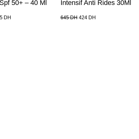
 Spf 50+ – 40 Ml
Intensif Anti Rides 30Ml
85
DH
645
DH
424
DH