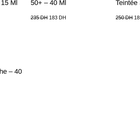
 15 Ml
50+ – 40 Ml
Teintée
235
DH
183
DH
250
DH
1
he – 40