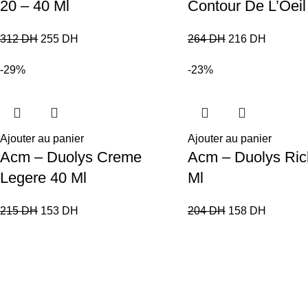
20 – 40 Ml
Contour De L’Oeil
312
DH
255
DH
264
DH
216
DH
-29%
-23%
Ajouter au panier
Ajouter au panier
Acm – Duolys Creme
Acm – Duolys Ric
Legere 40 Ml
Ml
215
DH
153
DH
204
DH
158
DH