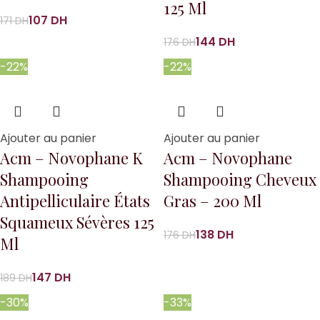
125 Ml
107
DH
171
DH
144
DH
176
DH
-22%
-22%
Ajouter au panier
Ajouter au panier
Acm – Novophane K
Acm – Novophane
Shampooing
Shampooing Cheveux
Antipelliculaire États
Gras – 200 Ml
Squameux Sévères 125
138
DH
176
DH
Ml
147
DH
189
DH
-30%
-33%