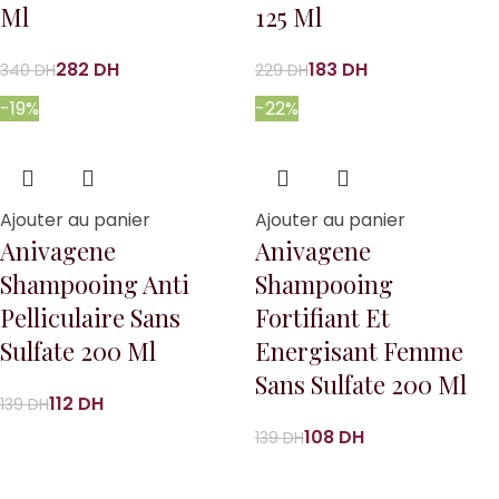
Ml
125 Ml
282
DH
183
DH
340
DH
229
DH
-19%
-22%
Ajouter au panier
Ajouter au panier
Anivagene
Anivagene
Shampooing Anti
Shampooing
Pelliculaire Sans
Fortifiant Et
Sulfate 200 Ml
Energisant Femme
Sans Sulfate 200 Ml
112
DH
139
DH
108
DH
139
DH