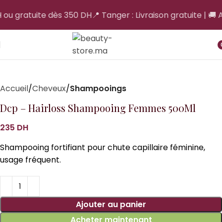
H ou gratuite dès 350 DH
📍 Tanger : Livraison gratuite | 🚚 A
i
Accueil
Cheveux
Shampooings
Dcp – Hairloss Shampooing Femmes 500Ml
DH
Shampooing fortifiant pour chute capillaire féminine,
usage fréquent.
Ajouter au panier
Acheter maintenant