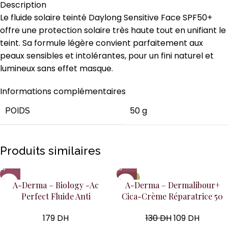
Description
Le fluide solaire teinté Daylong Sensitive Face SPF50+
offre une protection solaire très haute tout en unifiant le
teint. Sa formule légère convient parfaitement aux
peaux sensibles et intolérantes, pour un fini naturel et
lumineux sans effet masque.
Informations complémentaires
50 g
POIDS
Produits similaires
-16%
A-Derma – Biology -Ac
A-Derma – Dermalibour+
Perfect Fluide Anti
Cica-Crème Réparatrice 50
Imperfections Anti Marques
Ml
179
DH
130
DH
109
DH
40Ml