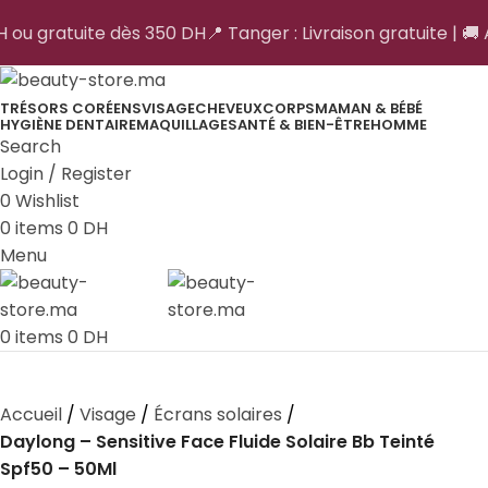
DH ou gratuite dès 350 DH
📍 Tanger : Livraison gratuite | 🚚 
TRÉSORS CORÉENS
VISAGE
CHEVEUX
CORPS
MAMAN & BÉBÉ
HYGIÈNE DENTAIRE
MAQUILLAGE
SANTÉ & BIEN-ÊTRE
HOMME
Search
Login / Register
0
Wishlist
0
items
0
DH
Menu
0
items
0
DH
Accueil
Visage
Écrans solaires
Daylong – Sensitive Face Fluide Solaire Bb Teinté
Spf50 – 50Ml