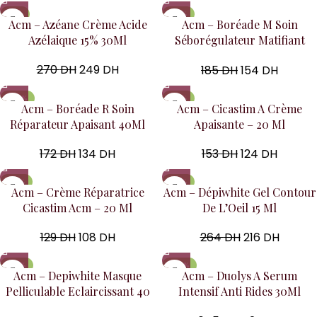
-8%
-17%
Acm – Azéane Crème Acide
Acm – Boréade M Soin
Azélaique 15% 30Ml
Séborégulateur Matifiant
40Ml
270
DH
249
DH
185
DH
154
DH
-22%
-19%
Acm – Boréade R Soin
Acm – Cicastim A Crème
Réparateur Apaisant 40Ml
Apaisante – 20 Ml
172
DH
134
DH
153
DH
124
DH
-16%
-18%
Acm – Crème Réparatrice
Acm – Dépiwhite Gel Contour
Cicastim Acm – 20 Ml
De L’Oeil 15 Ml
129
DH
108
DH
264
DH
216
DH
-14%
-34%
Acm – Depiwhite Masque
Acm – Duolys A Serum
Pelliculable Eclaircissant 40
Intensif Anti Rides 30Ml
Ml