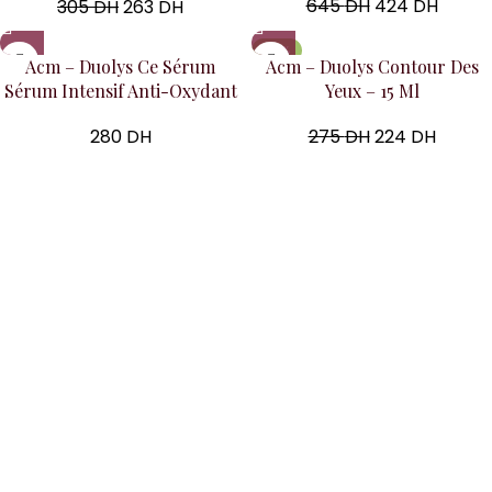
645
DH
424
DH
305
DH
263
DH
-19%
Acm – Duolys Ce Sérum
Acm – Duolys Contour Des
Sérum Intensif Anti-Oxydant
Yeux – 15 Ml
280
DH
275
DH
224
DH