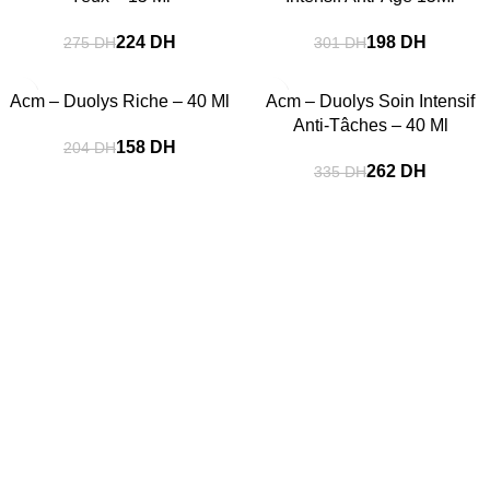
224
DH
198
DH
275
DH
301
DH
-23%
-22%
Acm – Duolys Riche – 40 Ml
Acm – Duolys Soin Intensif
Anti-Tâches – 40 Ml
158
DH
204
DH
262
DH
335
DH