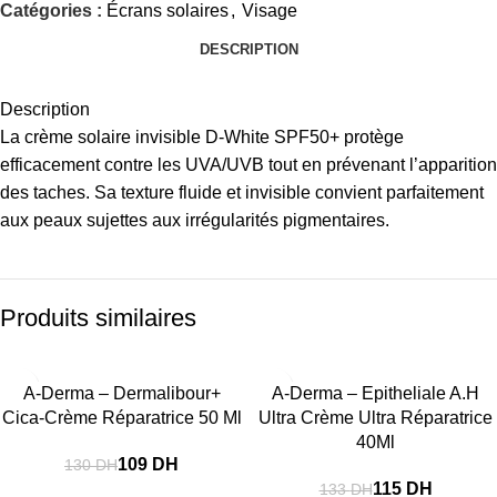
Catégories :
Écrans solaires
,
Visage
DESCRIPTION
Description
La crème solaire invisible D-White SPF50+ protège
efficacement contre les UVA/UVB tout en prévenant l’apparition
des taches. Sa texture fluide et invisible convient parfaitement
aux peaux sujettes aux irrégularités pigmentaires.
Produits similaires
-16%
-14%
A-Derma – Dermalibour+
A-Derma – Epitheliale A.H
Cica-Crème Réparatrice 50 Ml
Ultra Crème Ultra Réparatrice
40Ml
109
DH
130
DH
115
DH
133
DH