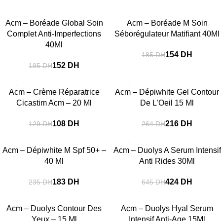
-22%
-17%
Acm – Boréade Global Soin
Acm – Boréade M Soin
Complet Anti-Imperfections
Séborégulateur Matifiant 40Ml
40Ml
154
DH
185
DH
152
DH
195
DH
-16%
-18%
Acm – Crème Réparatrice
Acm – Dépiwhite Gel Contour
Cicastim Acm – 20 Ml
De L’Oeil 15 Ml
108
DH
216
DH
129
DH
264
DH
-22%
-34%
Acm – Dépiwhite M Spf 50+ –
Acm – Duolys A Serum Intensif
40 Ml
Anti Rides 30Ml
183
DH
424
DH
235
DH
645
DH
-19%
-34%
Acm – Duolys Contour Des
Acm – Duolys Hyal Serum
Yeux – 15 Ml
Intensif Anti-Age 15Ml