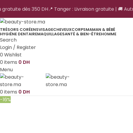
u gratuite dès 350 DH
📍 Tanger : Livraison gratuite | 🚚 Autr
TRÉSORS CORÉENS
VISAGE
CHEVEUX
CORPS
MAMAN & BÉBÉ
HYGIÈNE DENTAIRE
MAQUILLAGE
SANTÉ & BIEN-ÊTRE
HOMME
Search
Login / Register
0
Wishlist
0
items
0
DH
Menu
0
items
0
DH
-16%