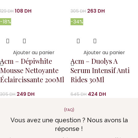
108
DH
263
DH
129
DH
305
DH
-18%
-34%
Ajouter au panier
Ajouter au panier
Acm – Dépiwhite
Acm – Duolys A
Mousse Nettoyante
Serum Intensif Anti
Éclaircissante 200Ml
Rides 30Ml
249
DH
424
DH
305
DH
645
DH
(FAQ)
Vous avez une question ? Nous avons la
réponse !