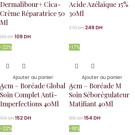
Dermalibour+ Cica-
Acide Azélaique 15%
Crème Réparatrice 50
30Ml
Ml
249
DH
270
DH
109
DH
130
DH
-22%
-17%
Ajouter au panier
Ajouter au panier
Acm – Boréade Global
Acm – Boréade M
Soin Complet Anti-
Soin Séborégulateur
Imperfections 40Ml
Matifiant 40Ml
152
DH
154
DH
195
DH
185
DH
-22%
-19%