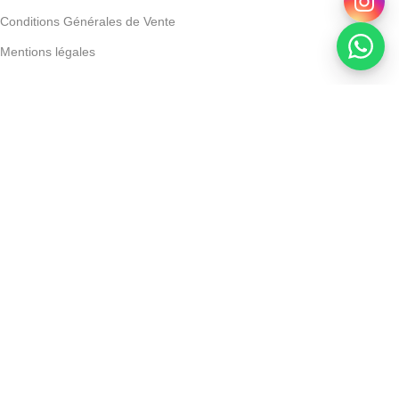
Conditions Générales de Vente
Mentions légales
Powered by Devoratech.com
 DH ou gratuite dès 350 DH
📍 Tanger : Livraison gratuite | 🚚 Aut
Cebelia – Eclaircissant Yeux 10 Ml
DH
DH
AJOUTER AU PANIER
ACHETER MAINTENANT