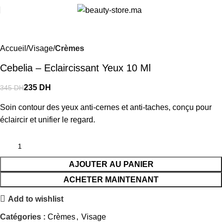
i
-32%
Accueil
Visage
Crèmes
Cebelia – Eclaircissant Yeux 10 Ml
235
DH
345
DH
Soin contour des yeux anti-cernes et anti-taches, conçu pour
éclaircir et unifier le regard.
AJOUTER AU PANIER
ACHETER MAINTENANT
Add to wishlist
Catégories :
Crèmes
,
Visage