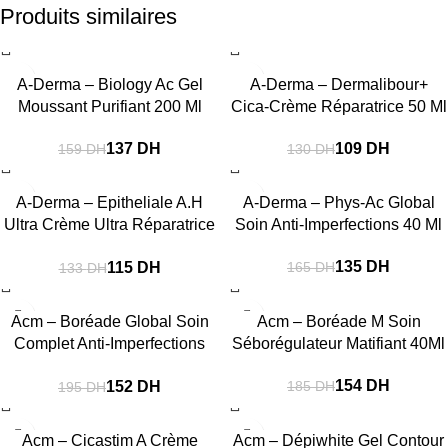
Produits similaires
-14%
-16%
A-Derma – Biology Ac Gel
A-Derma – Dermalibour+
Moussant Purifiant 200 Ml
Cica-Crème Réparatrice 50 Ml
137
DH
109
DH
159
DH
130
DH
-14%
-18%
A-Derma – Epitheliale A.H
A-Derma – Phys-Ac Global
Ultra Crème Ultra Réparatrice
Soin Anti-Imperfections 40 Ml
40Ml
135
DH
115
DH
165
DH
133
DH
-22%
-17%
Acm – Boréade Global Soin
Acm – Boréade M Soin
Complet Anti-Imperfections
Séborégulateur Matifiant 40Ml
40Ml
154
DH
152
DH
185
DH
195
DH
-19%
-18%
Acm – Cicastim A Crème
Acm – Dépiwhite Gel Contour