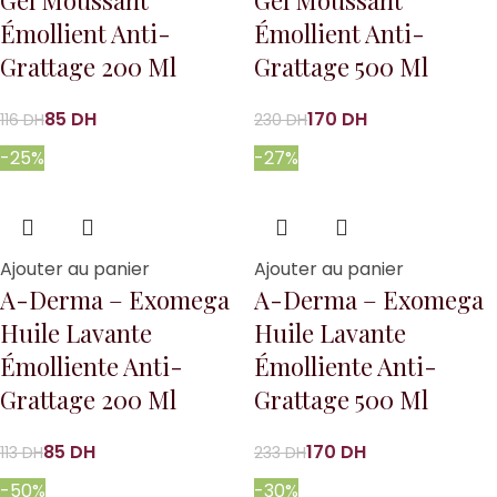
Gel Moussant
Gel Moussant
Émollient Anti-
Émollient Anti-
Grattage 200 Ml
Grattage 500 Ml
85
DH
170
DH
116
DH
230
DH
-25%
-27%
Ajouter au panier
Ajouter au panier
A-Derma – Exomega
A-Derma – Exomega
Huile Lavante
Huile Lavante
Émolliente Anti-
Émolliente Anti-
Grattage 200 Ml
Grattage 500 Ml
85
DH
170
DH
113
DH
233
DH
-50%
-30%