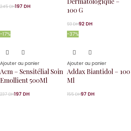
Dermatologique –
197
DH
245
DH
100 G
92
DH
93
DH
-17%
-37%
Ajouter au panier
Ajouter au panier
Acm – Sensitélial Soin
Addax Biantidol – 100
Emollient 500Ml
Ml
197
DH
97
DH
237
DH
155
DH