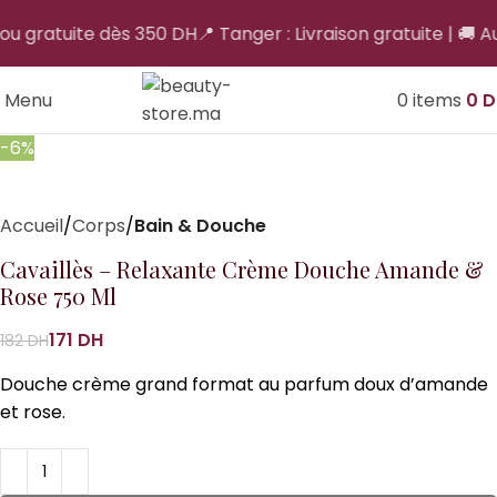
 ou gratuite dès 350 DH
📍 Tanger : Livraison gratuite | 🚚 Au
Menu
0
items
0
D
-6%
Accueil
Corps
Bain & Douche
Cavaillès – Relaxante Crème Douche Amande &
Rose 750 Ml
171
DH
182
DH
Douche crème grand format au parfum doux d’amande
et rose.