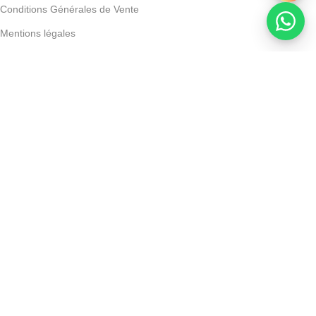
Conditions Générales de Vente
Mentions légales
Powered by Devoratech.com
30 DH ou gratuite dès 350 DH
📍 Tanger : Livraison gratuite | 🚚 Au
Auracos Geneva Pro Collagenium 25Ml*14 Monodoses
DH
DH
AJOUTER AU PANIER
ACHETER MAINTENANT