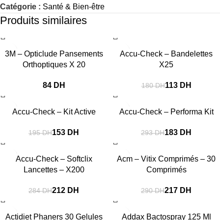
Catégorie :
Santé & Bien-être
Produits similaires
-37%
3M – Opticlude Pansements
Accu-Check – Bandelettes
Orthoptiques X 20
X25
DH
113
DH
180
DH
-22%
-38%
Accu-Check – Kit Active
Accu-Check – Performa Kit
153
DH
183
DH
195
DH
293
DH
-25%
-25%
Accu-Check – Softclix
Acm – Vitix Comprimés – 30
Lancettes – X200
Comprimés
212
DH
217
DH
284
DH
290
DH
-37%
-32%
Actidiet Phaners 30 Gelules
Addax Bactospray 125 Ml