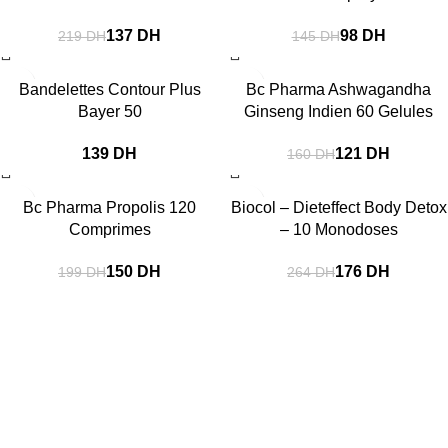
137
DH
98
DH
219
DH
145
DH
-24%
Bandelettes Contour Plus
Bc Pharma Ashwagandha
Bayer 50
Ginseng Indien 60 Gelules
DH
121
DH
160
DH
-25%
-33%
Bc Pharma Propolis 120
Biocol – Dieteffect Body Detox
Comprimes
– 10 Monodoses
150
DH
176
DH
199
DH
264
DH