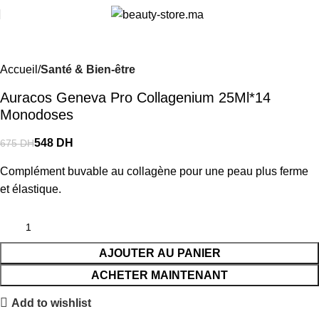
i
-19%
Accueil
Santé & Bien-être
Auracos Geneva Pro Collagenium 25Ml*14
Monodoses
548
DH
675
DH
Complément buvable au collagène pour une peau plus ferme
et élastique.
AJOUTER AU PANIER
ACHETER MAINTENANT
Add to wishlist